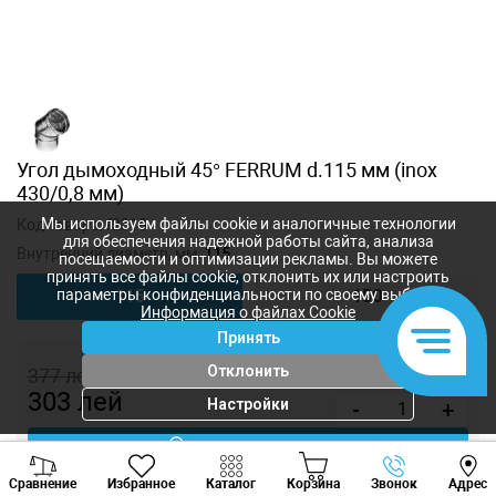
Угол дымоходный 45° FERRUM d.115 мм (inox
430/0,8 мм)
Мы используем файлы cookie и аналогичные технологии
Код товара:
f2318
для обеспечения надежной работы сайта, анализа
Внутренний диаметр, мм:
115
посещаемости и оптимизации рекламы. Вы можете
принять все файлы cookie, отклонить их или настроить
параметры конфиденциальности по своему выбору.
115
150
Информация о файлах Cookie
Принять
Отклонить
377
лей
303
лей
Настройки
-
+
Купить в 1 клик
Viber
Whatsapp
Tele
Сравнение
Избранное
Каталог
Корзина
Звонок
Адрес
+373