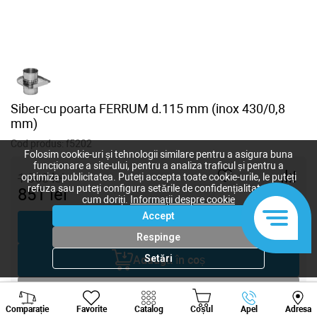
Siber-cu poarta FERRUM d.115 mm (inox 430/0,8
mm)
Cod produs:
f5202
Folosim cookie-uri și tehnologii similare pentru a asigura buna
funcționare a site-ului, pentru a analiza traficul și pentru a
1 060
lei
optimiza publicitatea. Puteți accepta toate cookie-urile, le puteți
refuza sau puteți configura setările de confidențialitate după
851
lei
-
+
cum doriți.
Informații despre cookie
Accept
Cumpără acum
Respinge
Setări
Adaugă în coș
Negociază
Viber
Whatsapp
Tele
Comparație
Favorite
Catalog
Coșul
Apel
Adresa
+373