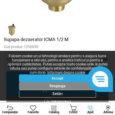
Supapa dezaerator ICMA 1/2 M
Cod produs:
1256690
Folosim cookie-uri și tehnologii similare pentru a asigura buna
123
lei
funcționare a site-ului, pentru a analiza traficul și pentru a
110
lei
optimiza publicitatea. Puteți accepta toate cookie-urile, le puteți
-
+
refuza sau puteți configura setările de confidențialitate după
cum doriți.
Informații despre cookie
Cumpără acum
Accept
Respinge
Adaugă în coș
Setări
Negociază
Viber
Whatsapp
Tele
Solicitare inginer
Comparație
Favorite
Catalog
Coșul
Apel
Adresa
+373