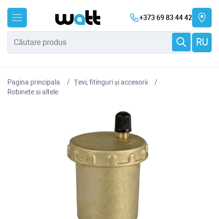
+373 69 83 44 42
RU
Pagina principala
Țevi, fitinguri și accesorii
Robinete si altele