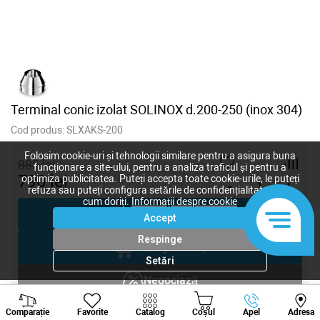
Terminal conic izolat SOLINOX d.200-250 (inox 304)
Cod produs:
SLXAKS-200
Folosim cookie-uri și tehnologii similare pentru a asigura buna
885
lei
funcționare a site-ului, pentru a analiza traficul și pentru a
790
lei
optimiza publicitatea. Puteți accepta toate cookie-urile, le puteți
-
+
refuza sau puteți configura setările de confidențialitate după
cum doriți.
Informații despre cookie
Cumpără acum
Accept
Respinge
Adaugă în coș
Setări
Negociază
Viber
Whatsapp
Tele
Solicitare inginer
Comparație
Favorite
Catalog
Coșul
Apel
Adresa
+373