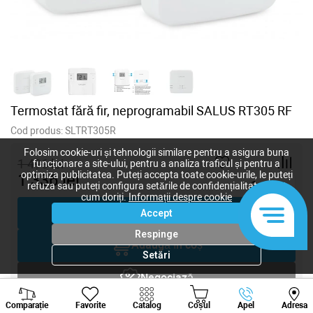
Termostat fără fir, neprogramabil SALUS RT305 RF
Cod produs:
SLTRT305R
Folosim cookie-uri și tehnologii similare pentru a asigura buna
1 496
lei
funcționare a site-ului, pentru a analiza traficul și pentru a
optimiza publicitatea. Puteți accepta toate cookie-urile, le puteți
1 336
lei
-
+
refuza sau puteți configura setările de confidențialitate după
cum doriți.
Informații despre cookie
Cumpără acum
Accept
Respinge
Adaugă în coș
Setări
Negociază
Viber
Whatsapp
Tele
Comparație
Favorite
Catalog
Coșul
Apel
Adresa
Solicitare inginer
+373