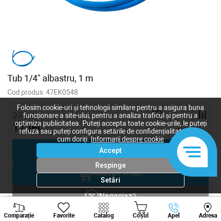
Tub 1/4" albastru, 1 m
Cod produs:
47EK0548
Folosim cookie-uri și tehnologii similare pentru a asigura buna
27
lei
funcționare a site-ului, pentru a analiza traficul și pentru a
optimiza publicitatea. Puteți accepta toate cookie-urile, le puteți
17
lei
-
+
refuza sau puteți configura setările de confidențialitate după
cum doriți.
Informații despre cookie
Cumpără acum
Accept
Respinge
Adaugă în coș
Setări
Negociază
Viber
Whatsapp
Tele
Comparație
Favorite
Catalog
Coșul
Apel
Adresa
Solicitare inginer
+373