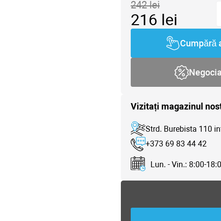
242
lei
216
lei
Cumpără 
Negoci
Vizitați magazinul nos
Strd. Burebista 110 in
+373 69 83 44 42
Lun. - Vin.: 8:00-18: