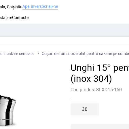
Apel invers
Scrieți-ne
ala, Chişinău
nstalare
Contacte
 incalzire centrala
Coșuri de fum inox izolat pentru cazane pe combus
Unghi 15° pen
(inox 304)
Cod produs:
SLXD15-150
:
30