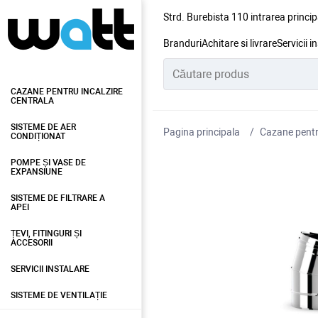
Strd. Burebista 110 intrarea princip
Branduri
Achitare si livrare
Servicii i
CAZANE PENTRU INCALZIRE
CENTRALA
SISTEME DE AER
Pagina principala
Cazane pentru
CONDIȚIONAT
POMPE ȘI VASE DE
EXPANSIUNE
SISTEME DE FILTRARE A
APEI
ȚEVI, FITINGURI ȘI
ACCESORII
SERVICII INSTALARE
SISTEME DE VENTILAȚIE