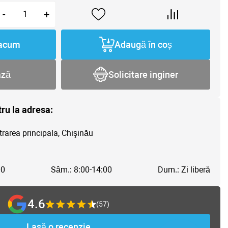
-
+
acum
Adaugă în coș
ază
Solicitare inginer
tru la adresa:
trarea principala, Chişinău
00
Sâm.: 8:00-14:00
Dum.: Zi liberă
4.6
(57)
Lasă o recenzie