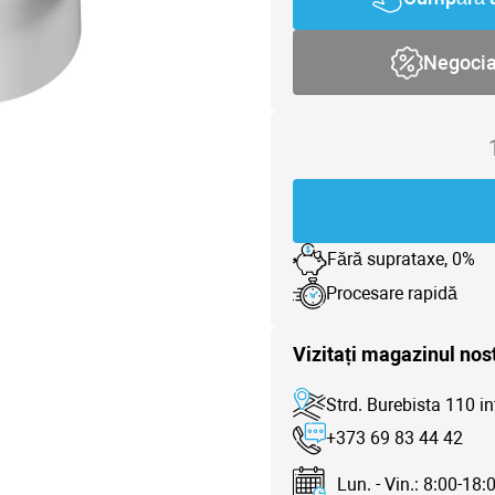
Negoci
Fără suprataxe, 0%
Procesare rapidă
Vizitați magazinul nos
Strd. Burebista 110 in
+373 69 83 44 42
Lun. - Vin.: 8:00-18: