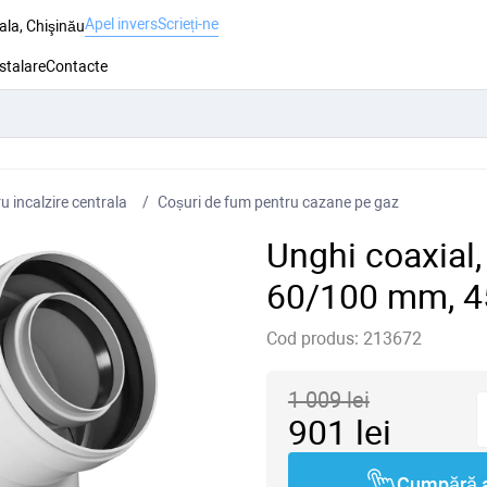
Apel invers
Scrieți-ne
ala, Chişinău
nstalare
Contacte
 incalzire centrala
Coșuri de fum pentru cazane pe gaz
Unghi coaxial
60/100 mm, 4
Cod produs:
213672
1 009
lei
901
lei
Cumpără 