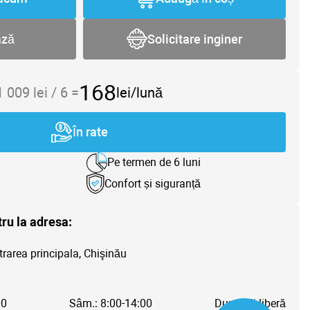
ază
Solicitare inginer
168
1 009
lei /
6
=
lei/lună
În rate
Pe termen de 6 luni
Confort și siguranță
tru la adresa:
trarea principala, Chişinău
00
Sâm.: 8:00-14:00
Dum.: Zi liberă