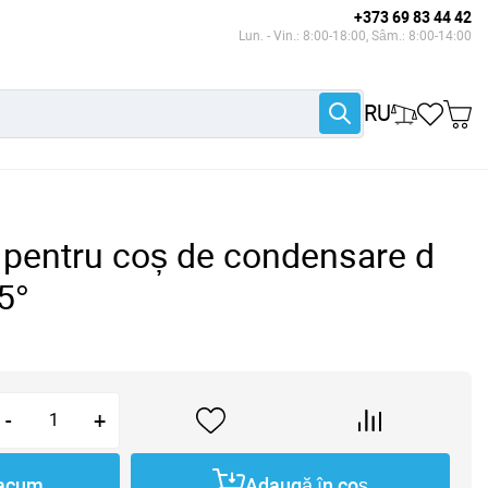
+373 69 83 44 42
Lun. - Vin.: 8:00-18:00, Sâm.: 8:00-14:00
RU
, pentru coș de condensare d
5°
-
+
acum
Adaugă în coș