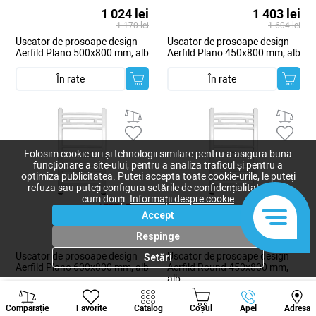
1 024 lei
1 403 lei
1 170 lei
1 604 lei
Uscator de prosoape design
Uscator de prosoape design
Aerfild Plano 500x800 mm, alb
Aerfild Plano 450x800 mm, alb
În rate
În rate
Folosim cookie-uri și tehnologii similare pentru a asigura buna
funcționare a site-ului, pentru a analiza traficul și pentru a
optimiza publicitatea. Puteți accepta toate cookie-urile, le puteți
refuza sau puteți configura setările de confidențialitate după
cum doriți.
Informații despre cookie
Accept
1 529 lei
1 560 lei
Respinge
1 747 lei
1 783 lei
Uscator de prosoape design
Uscator de prosoape design
Setări
Aerfild Plano 600x800 mm, alb
Aerfild Round 450x800 mm,
alb
Viber
Whatsapp
Tele
În rate
În rate
Comparație
Favorite
Catalog
Coșul
Apel
Adresa
+373