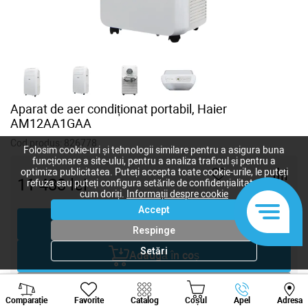
Aparat de aer condiționat portabil, Haier
AM12AA1GAA
Cod produs:
826778
Folosim cookie-uri și tehnologii similare pentru a asigura buna
funcționare a site-ului, pentru a analiza traficul și pentru a
optimiza publicitatea. Puteți accepta toate cookie-urile, le puteți
11 433
lei
refuza sau puteți configura setările de confidențialitate după
cum doriți.
Informații despre cookie
-
+
Accept
Cumpără acum
Respinge
Setări
Adaugă în coș
Viber
Whatsapp
Tele
Negociază
Comparație
Favorite
Catalog
Coșul
Apel
Adresa
+373