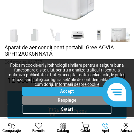
Aparat de aer condiționat portabil, Gree AOVIA
GPH12AOK5NNA1A
Cod produs:
826777
Folosim cookie-uri și tehnologii similare pentru a asigura buna
funcționare a site-ului, pentru a analiza traficul și pentru a
optimiza publicitatea. Puteți accepta toate cookie-urile, le puteți
12 350
lei
refuza sau puteți configura setările de confidențialitate după
cum doriți.
Informații despre cookie
-
+
Accept
Cumpără acum
Respinge
Setări
Adaugă în coș
Viber
Whatsapp
Tele
Negociază
Comparație
Favorite
Catalog
Coșul
Apel
Adresa
+373