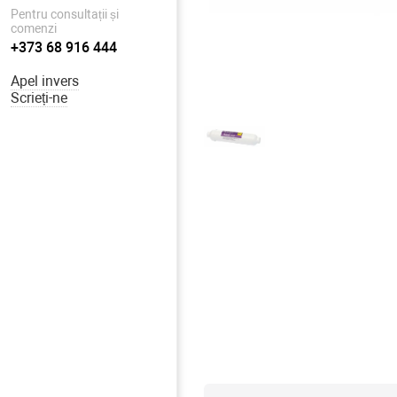
Pentru consultații și
comenzi
+373 68 916 444
Apel invers
Scrieți-ne