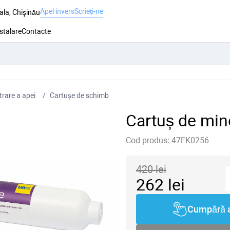
Apel invers
Scrieți-ne
ala, Chişinău
nstalare
Contacte
trare a apei
Cartușe de schimb
Cartuș de min
Cod produs:
47EK0256
420
lei
262
lei
Cumpără 