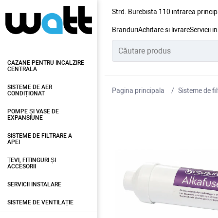
Strd. Burebista 110 intrarea princip
Branduri
Achitare si livrare
Servicii i
CAZANE PENTRU INCALZIRE
CENTRALA
SISTEME DE AER
Pagina principala
Sisteme de fil
CONDIȚIONAT
POMPE ȘI VASE DE
EXPANSIUNE
SISTEME DE FILTRARE A
APEI
ȚEVI, FITINGURI ȘI
ACCESORII
SERVICII INSTALARE
SISTEME DE VENTILAȚIE