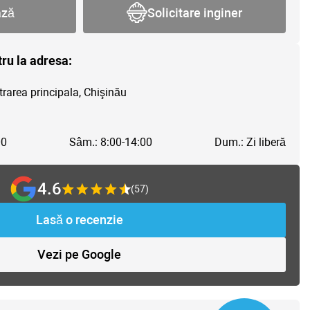
ază
Solicitare inginer
tru la adresa:
trarea principala, Chişinău
00
Sâm.: 8:00-14:00
Dum.: Zi liberă
4.6
(57)
Lasă o recenzie
Vezi pe Google