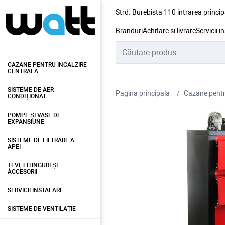
Strd. Burebista 110 intrarea princip
Branduri
Achitare si livrare
Servicii i
CAZANE PENTRU INCALZIRE
CENTRALA
SISTEME DE AER
Pagina principala
Cazane pentru
CONDIȚIONAT
POMPE ȘI VASE DE
EXPANSIUNE
SISTEME DE FILTRARE A
APEI
ȚEVI, FITINGURI ȘI
ACCESORII
SERVICII INSTALARE
SISTEME DE VENTILAȚIE