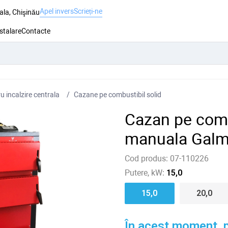
Apel invers
Scrieți-ne
ala, Chişinău
nstalare
Contacte
 incalzire centrala
Cazane pe combustibil solid
Cazan pe comb
manuala Galm
Cod produs:
07-110226
Putere, kW:
15,0
15,0
20,0
În acest moment, p