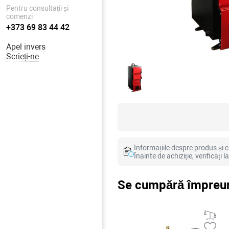
Pentru consultații și
comenzi
+373 69 83 44 42
Apel invers
Scrieți-ne
Informațiile despre produs și ca
Înainte de achiziție, verificați 
Se cumpără împreun