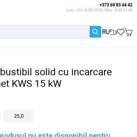
+373 69 83 44 42
Lun. - Vin.: 8:00-18:00, Sâm.: 8:00-14:00
RU
ustibil solid cu incarcare
et KWS 15 kW
25,0
rodusul nu este disponibil pentru