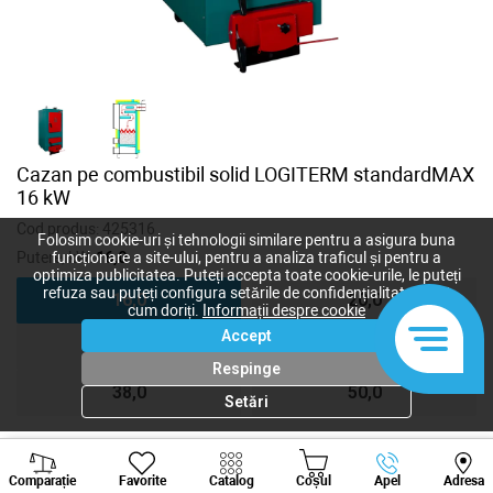
Cazan pe combustibil solid LOGITERM standardMAX
16 kW
Cod produs:
425316
Folosim cookie-uri și tehnologii similare pentru a asigura buna
Putere, kW:
16,0
funcționare a site-ului, pentru a analiza traficul și pentru a
optimiza publicitatea. Puteți accepta toate cookie-urile, le puteți
refuza sau puteți configura setările de confidențialitate după
16,0
20,0
cum doriți.
Informații despre cookie
Accept
26,0
32,0
Respinge
38,0
50,0
Setări
Viber
Whatsapp
Tele
43 070
lei
Comparație
Favorite
Catalog
Coșul
Apel
Adresa
+373