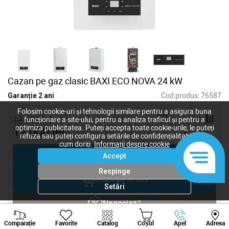
Cazan pe gaz clasic BAXI ECO NOVA 24 kW
Garanție 2 ani
Cod produs:
76587
Folosim cookie-uri și tehnologii similare pentru a asigura buna
13 200
lei
funcționare a site-ului, pentru a analiza traficul și pentru a
optimiza publicitatea. Puteți accepta toate cookie-urile, le puteți
12 000
lei
-
+
refuza sau puteți configura setările de confidențialitate după
cum doriți.
Informații despre cookie
Cumpără acum
Accept
Respinge
Adaugă în coș
Setări
Negociază
Viber
Whatsapp
Tele
Comparație
Favorite
Catalog
Coșul
Apel
Adresa
Solicitare inginer
+373