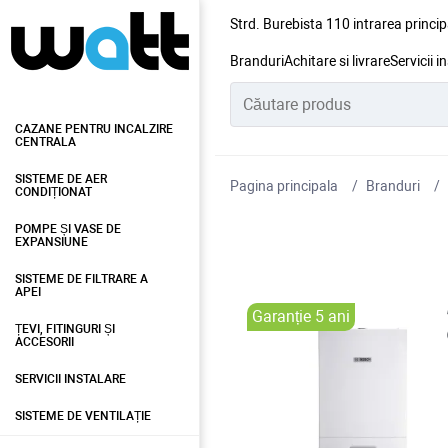
Strd. Burebista 110 intrarea princip
Branduri
Achitare si livrare
Servicii i
CAZANE PENTRU INCALZIRE
CENTRALA
SISTEME DE AER
Pagina principala
Branduri
CONDIȚIONAT
POMPE ȘI VASE DE
EXPANSIUNE
SISTEME DE FILTRARE A
APEI
Garanție 5 ani
ȚEVI, FITINGURI ȘI
ACCESORII
SERVICII INSTALARE
SISTEME DE VENTILAȚIE