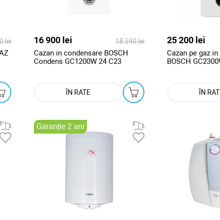
16 900 lei
25 200 lei
 lei
18 590 lei
GAZ
Cazan in condensare BOSCH
Cazan pe gaz in
Condens GC1200W 24 C23
BOSCH GC2300W
ÎN RATE
ÎN RAT
Garanție 2 ani