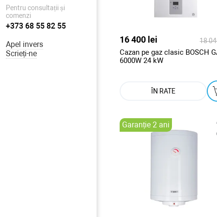
Pentru consultații și
comenzi
+373 68 55 82 55
16 400 lei
18 040
Apel invers
Cazan pe gaz clasic BOSCH 
Scrieți-ne
6000W 24 kW
ÎN RATE
Garanție 2 ani