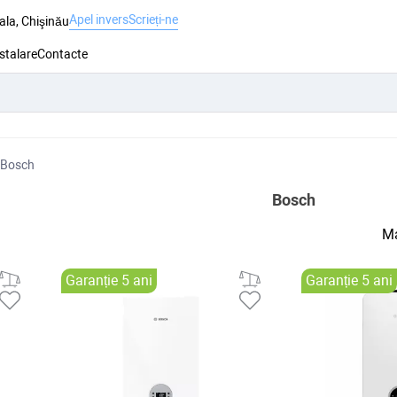
Apel invers
Scrieți-ne
ala, Chişinău
nstalare
Contacte
Bosch
Bosch
Ma
Garanție 5 ani
Garanție 5 ani