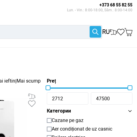
+373 68 55 82 55
Lun. - Vin.: 8:00-18:00, Sâm.: 8:00-14:00
RU
i ieftin
Mai scump
Preț
|
Категории
Cazane pe gaz
Aer condiționat de uz casnic