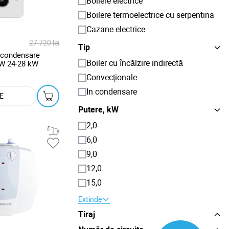
Boilere electrice
Boilere termoelectrice cu serpentina
Cazane electrice
27 720 lei
Tip
 condensare
Boiler cu încălzire indirectă
 24-28 kW
Convecţionale
In condensare
E
Putere, kW
2,0
6,0
9,0
12,0
15,0
Extinde
Tiraj