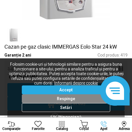
Cazan pe gaz clasic IMMERGAS Eolo Star 24 kW
Garanție 2 ani
Cod produs:
419
Folosim cookie-uri și tehnologii similare pentru a asigura buna
14 960
lei
funcționare a site-ului, pentru a analiza traficul și pentru a
optimiza publicitatea. Puteți accepta toate cookie-urile, le puteți
13 600
lei
-
+
refuza sau puteți configura setările de confidențialitate după
cum doriți.
Informații despre cookie
Cumpără acum
Accept
Respinge
Adaugă în coș
Setări
Negociază
Viber
Whatsapp
Tele
Comparație
Favorite
Catalog
Coșul
Apel
Adresa
Solicitare inginer
+373