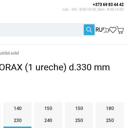
+373 69 83 44 42
Lun. - Vin.: 8:00-18:00, Sâm.: 8:00-14:00
RU
tibil solid
 CORAX (1 ureche) d.330 mm
140
150
150
180
230
240
250
250