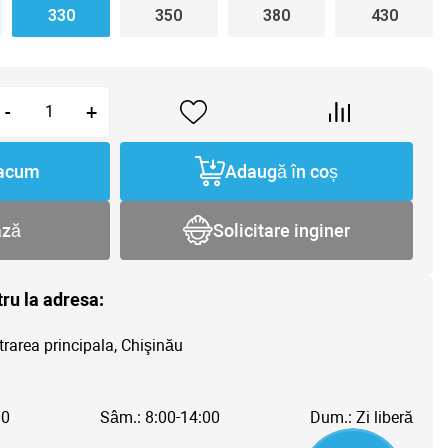
330
350
380
430
-
+
acum
Adaugă în coș
ază
Solicitare inginer
tru la adresa:
trarea principala, Chişinău
00
Sâm.: 8:00-14:00
Dum.: Zi liberă