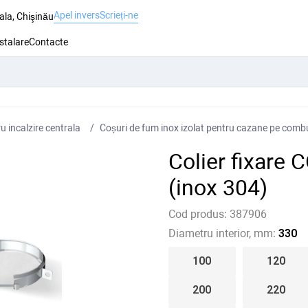
Apel invers
Scrieți-ne
ala, Chişinău
nstalare
Contacte
 incalzire centrala
Coșuri de fum inox izolat pentru cazane pe combus
Colier fixare
(inox 304)
Cod produs:
387906
Diametru interior, mm:
330
100
120
200
220