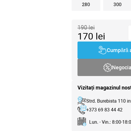
280
300
190
lei
170
lei
Cumpără 
Negoci
Vizitați magazinul nos
Strd. Burebista 110 in
+373 69 83 44 42
Lun. - Vin.: 8:00-18: