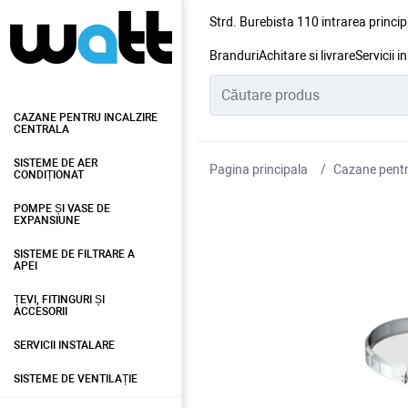
Strd. Burebista 110 intrarea princip
Branduri
Achitare si livrare
Servicii i
CAZANE PENTRU INCALZIRE
CENTRALA
SISTEME DE AER
Pagina principala
Cazane pentru
CONDIȚIONAT
POMPE ȘI VASE DE
EXPANSIUNE
SISTEME DE FILTRARE A
APEI
ȚEVI, FITINGURI ȘI
ACCESORII
SERVICII INSTALARE
SISTEME DE VENTILAȚIE