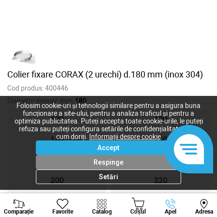
Colier fixare CORAX (2 urechi) d.180 mm (inox 304)
Cod produs:
400446
Diametru interior, mm:
180
Folosim cookie-uri și tehnologii similare pentru a asigura buna
funcționare a site-ului, pentru a analiza traficul și pentru a
100
120
optimiza publicitatea. Puteți accepta toate cookie-urile, le puteți
refuza sau puteți configura setările de confidențialitate după
cum doriți.
Informații despre cookie
140
150
Accept
160
180
Respinge
Setări
200
220
230
240
Viber
Whatsapp
Tele
Comparație
Favorite
Catalog
Coșul
Apel
Adresa
+373