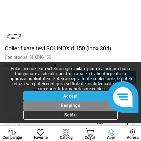
Colier fixare tevi SOLINOX d.150 (inox 304)
Cod produs:
SLXBK-150
Diametru interior, mm:
150
Folosim cookie-uri și tehnologii similare pentru a asigura buna
funcționare a site-ului, pentru a analiza traficul și pentru a
130
150
optimiza publicitatea. Puteți accepta toate cookie-urile, le puteți
refuza sau puteți configura setările de confidențialitate după
cum doriți.
Informații despre cookie
180
200
Accept
250
300
Respinge
Setări
114
lei
Viber
Whatsapp
Tele
102
lei
-
+
Comparație
Favorite
Catalog
Coșul
Apel
Adresa
+373