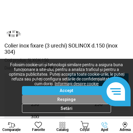
Colier inox fixare (3 urechi) SOLINOX d.150 (inox
304)
Cod produs:
SLXGK-150
Folosim cookie-uri și tehnologii similare pentru a asigura buna
Diametru interior, mm:
150
funcționare a site-ului, pentru a analiza traficul și pentru a
optimiza publicitatea. Puteți accepta toate cookie-urile, le puteți
refuza sau puteți configura setările de confidențialitate după
130
150
cum doriți.
Informații despre cookie
Accept
180
200
Respinge
230
250
Setări
300
Viber
Whatsapp
Tele
Comparație
Favorite
Catalog
Coșul
Apel
Adresa
+373