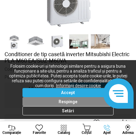
Conditioner de tip casetă inverter Mitsubishi Electric
PLA-M60 EA/SUZ-M60VA
Folosim cookie-uri și tehnologii similare pentru a asigura buna
Cod produs:
71812423
funcționare a site-ului, pentru a analiza traficul și pentru a
optimiza publicitatea. Puteți accepta toate cookie-urile, le puteți
Putere, BTU:
18 000
refuza sau puteți configura setările de confidențialitate după
cum doriți.
Informații despre cookie
12 000
18 000
Accept
30 000
48 000
Respinge
Setări
61 820
lei
Viber
Whatsapp
Tele
-
+
Comparație
Favorite
Catalog
Coșul
Apel
Adresa
+373