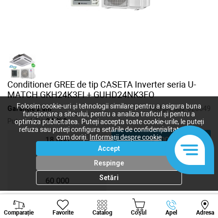
Conditioner GREE de tip CASETA Inverter seria U-
MATCH GKH24K3FI + GUHD24NK3FO
Folosim cookie-uri și tehnologii similare pentru a asigura buna
Garanție 2 ani
Cod produs:
628649
funcționare a site-ului, pentru a analiza traficul și pentru a
Putere, BTU:
24 000
optimiza publicitatea. Puteți accepta toate cookie-urile, le puteți
refuza sau puteți configura setările de confidențialitate după
cum doriți.
Informații despre cookie
18 000
24 000
Accept
36 000
48 000
Respinge
Setări
60 000
Viber
Whatsapp
Tele
Comparație
Favorite
Catalog
Coșul
Apel
Adresa
38 220
lei
+373