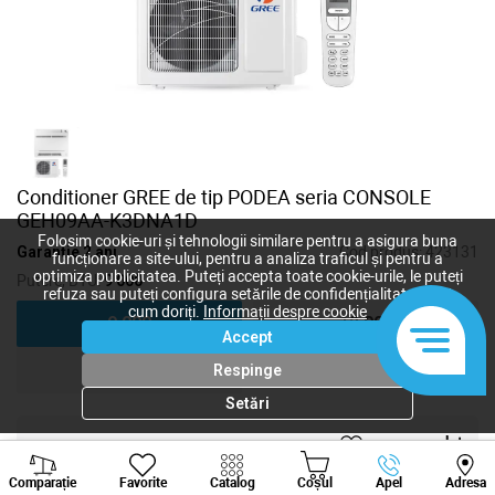
Conditioner GREE de tip PODEA seria CONSOLE
GEH09AA-K3DNA1D
Folosim cookie-uri și tehnologii similare pentru a asigura buna
Garanție 2 ani
Cod produs:
423131
funcționare a site-ului, pentru a analiza traficul și pentru a
optimiza publicitatea. Puteți accepta toate cookie-urile, le puteți
Putere, BTU:
9 000
refuza sau puteți configura setările de confidențialitate după
cum doriți.
Informații despre cookie
9 000
12 000
Accept
18 000
Respinge
Setări
17 850
lei
Viber
Whatsapp
Tele
-
+
Comparație
Favorite
Catalog
Coșul
Apel
Adresa
+373