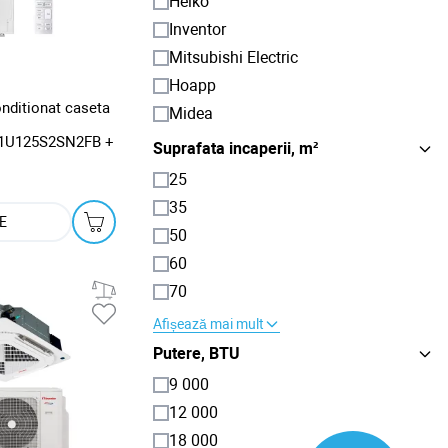
Heiko
Inventor
Mitsubishi Electric
Hoapp
onditionat caseta
Midea
1U125S2SN2FB +
Suprafata incaperii, m²
25
35
E
50
60
70
Afișează mai mult
Putere, BTU
9 000
12 000
18 000