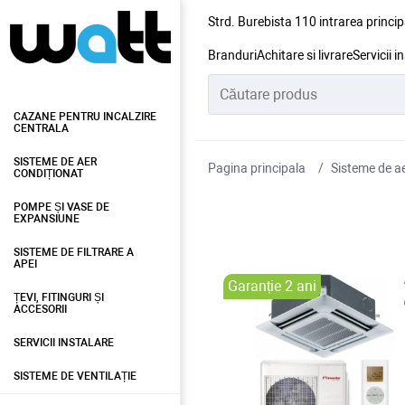
Strd. Burebista 110 intrarea princip
Branduri
Achitare si livrare
Servicii i
CAZANE PENTRU INCALZIRE
CENTRALA
SISTEME DE AER
Pagina principala
Sisteme de ae
CONDIȚIONAT
POMPE ȘI VASE DE
EXPANSIUNE
SISTEME DE FILTRARE A
APEI
Garanție 2 ani
ȚEVI, FITINGURI ȘI
ACCESORII
SERVICII INSTALARE
SISTEME DE VENTILAȚIE