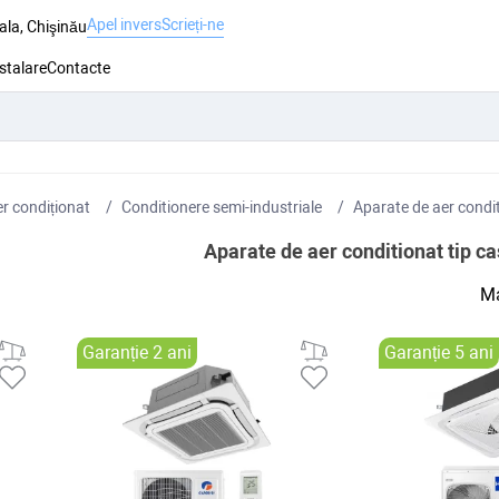
Apel invers
Scrieți-ne
ala, Chişinău
nstalare
Contacte
r condiționat
Conditionere semi-industriale
Aparate de aer condit
Aparate de aer conditionat tip c
Ma
Garanție 2 ani
Garanție 5 ani