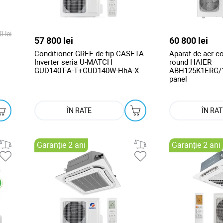
 lei
57 800 lei
60 800 lei
Conditioner GREE de tip CASETA
Aparat de aer c
Inverter seria U-MATCH
round HAIER
GUD140T-A-T+GUD140W-HhA-X
ABH125K1ERG/
panel
ÎN RATE
ÎN RAT
Garanție 2 ani
Garanție 2 ani