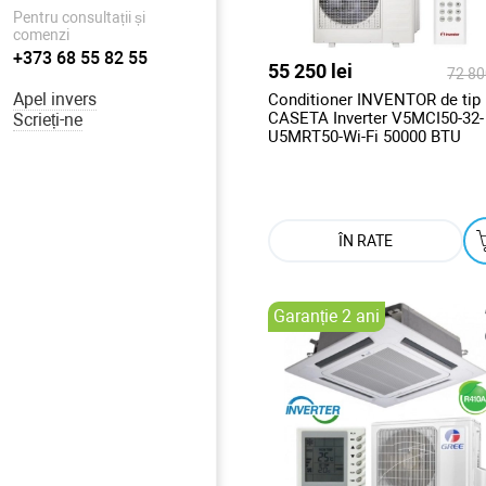
Pentru consultații și
comenzi
+373 68 55 82 55
55 250 lei
72 800
Apel invers
Conditioner INVENTOR de tip
CASETA Inverter V5MCI50-32-
Scrieți-ne
U5MRT50-Wi-Fi 50000 BTU
ÎN RATE
Garanție 2 ani