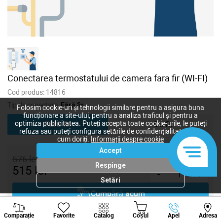
Conectarea termostatului de camera fara fir (WI-FI)
Cod produs:
14816
Tip de conectare:
Fără fir
Folosim cookie-uri și tehnologii similare pentru a asigura buna
funcționare a site-ului, pentru a analiza traficul și pentru a
Fără fir
Cu fir
optimiza publicitatea. Puteți accepta toate cookie-urile, le puteți
refuza sau puteți configura setările de confidențialitate după
cum doriți.
Informații despre cookie
Accept
576
lei
Respinge
515
lei
-
+
Setări
Cumpără acum
Viber
Whatsapp
Tele
Adaugă în coș
Comparație
Favorite
Catalog
Coșul
Apel
Adresa
+373