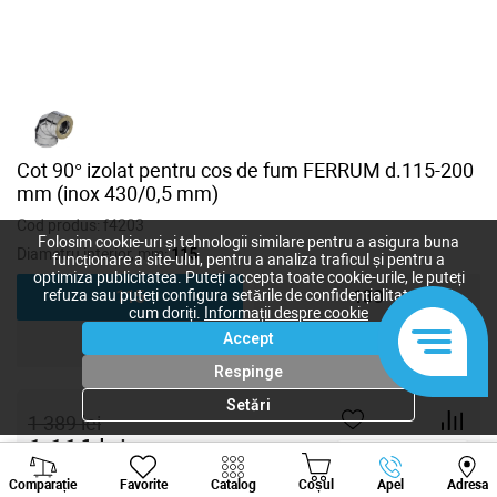
Cot 90° izolat pentru cos de fum FERRUM d.115-200
mm (inox 430/0,5 mm)
Cod produs:
f4203
Folosim cookie-uri și tehnologii similare pentru a asigura buna
Diametru interior, mm:
115
funcționare a site-ului, pentru a analiza traficul și pentru a
optimiza publicitatea. Puteți accepta toate cookie-urile, le puteți
refuza sau puteți configura setările de confidențialitate după
115
130
cum doriți.
Informații despre cookie
Accept
150
180
Respinge
Setări
1 389
lei
1 116
lei
-
+
Viber
Whatsapp
Tele
Comparație
Favorite
Catalog
Coșul
Apel
Adresa
+373