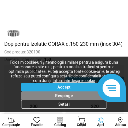
Dop pentru izolatie CORAX d.150-230 mm (inox 304)
Cod produs:
320190
Diametru interior, mm:
150
Folosim cookie-uri și tehnologii similare pentru a asigura buna
funcționare a site-ului, pentru a analiza traficul și pentru a
100
120
optimiza publicitatea. Puteți accepta toate cookie-urile, le puteți
refuza sau puteți configura setările de confidențialitate după
cum doriți.
Informații despre cookie
140
150
Accept
160
180
Respinge
Setări
200
220
250
300
Viber
Whatsapp
Tele
Comparație
Favorite
Catalog
Coșul
Apel
Adresa
+373