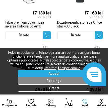
17 139 lei
17 160 lei
27 423 lei
27 455 lei
Filtru premium cu osmoza
Dozator-purificator apa Office
inversa Hidrosalud Artik
star 400 Black
În rate
În rate
Folosim cookie-uri și tehnologii similare pentru a asigura buna
funcționare a site-ului, pentru a analiza traficul și pentru a
optimiza publicitatea. Puteți accepta toate cookie-urile, le puteți
refuza sau puteți configura setările de confidențialitate după
cum doriți.
Informații despre cookie
Accept
Respinge
Setări
2 978 lei
4 093 lei
4 765 lei
6 549 lei
Pompă de întărire a presiunii
Aparat de dezinfectare cu
Viber
Whatsapp
Tele
pentru osmoză la domiciliu
ultraviolete ECOSOFT HR60
Comparație
Favorite
Catalog
Coșul
Apel
Adresa
+373