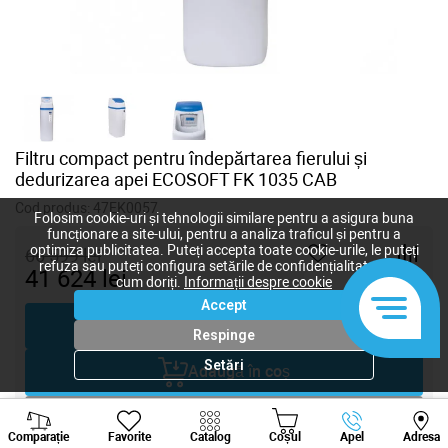
Filtru compact pentru îndepărtarea fierului și
dedurizarea apei ECOSOFT FK 1035 CAB
Cod produs:
47EK0057
Folosim cookie-uri și tehnologii similare pentru a asigura buna
funcționare a site-ului, pentru a analiza traficul și pentru a
optimiza publicitatea. Puteți accepta toate cookie-urile, le puteți
66 599
lei
refuza sau puteți configura setările de confidențialitate după
41 624
lei
cum doriți.
Informații despre cookie
-
+
Accept
Cumpără acum
Respinge
Setări
Adaugă în coș
Viber
Whatsapp
Tele
Negociază
Comparație
Favorite
Catalog
Coșul
Apel
Adresa
+373