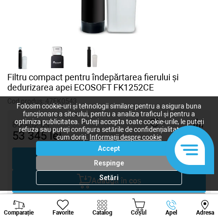
Filtru compact pentru îndepărtarea fierului și
dedurizarea apei ECOSOFT FK1252CE
Cod produs:
47EK0543
Folosim cookie-uri și tehnologii similare pentru a asigura buna
funcționare a site-ului, pentru a analiza traficul și pentru a
optimiza publicitatea. Puteți accepta toate cookie-urile, le puteți
85 352
lei
refuza sau puteți configura setările de confidențialitate după
53 345
lei
cum doriți.
Informații despre cookie
-
+
Accept
Cumpără acum
Respinge
Setări
Adaugă în coș
Viber
Whatsapp
Tele
Negociază
Comparație
Favorite
Catalog
Coșul
Apel
Adresa
+373