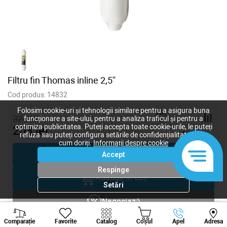
Filtru fin Thomas inline 2,5''
Cod produs:
14832
Folosim cookie-uri și tehnologii similare pentru a asigura buna
325
lei
funcționare a site-ului, pentru a analiza traficul și pentru a
optimiza publicitatea. Puteți accepta toate cookie-urile, le puteți
203
lei
-
+
refuza sau puteți configura setările de confidențialitate după
cum doriți.
Informații despre cookie
Cumpără acum
Accept
Respinge
Adaugă în coș
Setări
Negociază
Viber
Whatsapp
Tele
Comparație
Favorite
Catalog
Coșul
Apel
Adresa
Solicitare inginer
+373