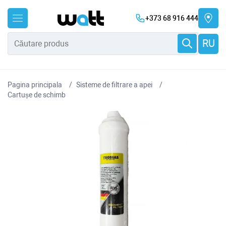
+373 68 916 444
RU
Pagina principala
Sisteme de filtrare a apei
Cartușe de schimb