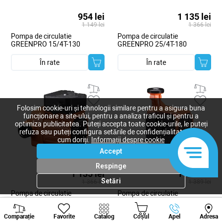
954 lei
1 135 lei
1 149 lei
1 366 lei
Pompa de circulatie
Pompa de circulatie
GREENPRO 15/4T-130
GREENPRO 25/4T-180
În rate
În rate
Folosim cookie-uri și tehnologii similare pentru a asigura buna
funcționare a site-ului, pentru a analiza traficul și pentru a
optimiza publicitatea. Puteți accepta toate cookie-urile, le puteți
refuza sau puteți configura setările de confidențialitate după
cum doriți.
Informații despre cookie
Accept
Respinge
1 135 lei
1 153 lei
Setări
1 366 lei
1 389 lei
Pompa de circulatie
Pompa de circulatie
GREENPRO 15/6T-130
GREENPRO 25/6T-180
Viber
Whatsapp
Tele
Comparație
Favorite
Catalog
Coșul
Apel
Adresa
În rate
În rate
+373