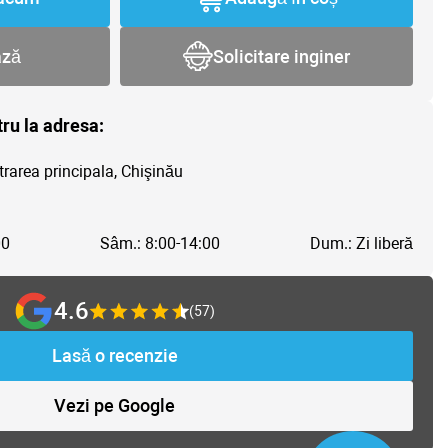
ază
Solicitare inginer
tru la adresa:
trarea principala, Chişinău
00
Sâm.: 8:00-14:00
Dum.: Zi liberă
4.6
(57)
Lasă o recenzie
Vezi pe Google