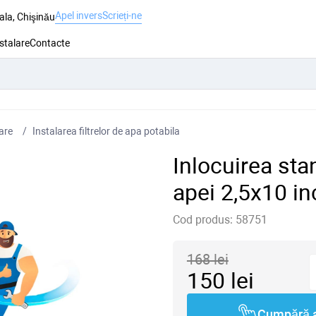
Apel invers
Scrieți-ne
ala, Chişinău
nstalare
Contacte
lare
Instalarea filtrelor de apa potabila
Inlocuirea stan
apei 2,5x10 in
Cod produs:
58751
168
lei
150
lei
Cumpără 