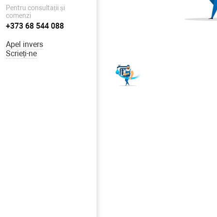
Pentru consultații și
comenzi
+373 68 544 088
Apel invers
Scrieți-ne