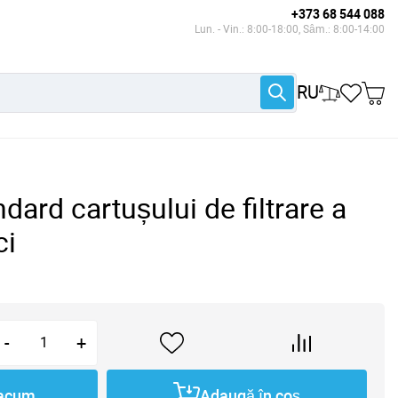
+373 68 544 088
Lun. - Vin.: 8:00-18:00, Sâm.: 8:00-14:00
RU
dard cartușului de filtrare a
ci
-
+
acum
Adaugă în coș