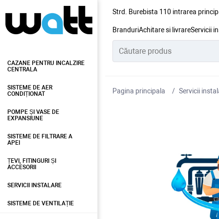
Strd. Burebista 110 intrarea princip
Branduri
Achitare si livrare
Servicii i
CAZANE PENTRU INCALZIRE
CENTRALA
SISTEME DE AER
Pagina principala
Servicii insta
CONDIȚIONAT
POMPE ȘI VASE DE
EXPANSIUNE
SISTEME DE FILTRARE A
APEI
ȚEVI, FITINGURI ȘI
ACCESORII
SERVICII INSTALARE
SISTEME DE VENTILAȚIE