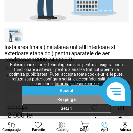
Instalarea finala (instalarea unitatii interioare si
exterioare etapa doi) pentru aparatele de aer
conditionat 18000-24000 BTU
Folosim cookie-uri și tehnologii similare pentru a asigura buna
Cod produs:
31491
funcționare a site-ului, pentru a analiza traficul și pentru a
optimiza publicitatea. Puteți accepta toate cookie-urile, le puteți
Putere, BTU:
18 000
refuza sau puteți configura setările de confidențialitate după
cum doriți.
Informații despre cookie
9 000
18 000
Accept
Respinge
2 240
lei
Setări
2 000
lei
-
+
Viber
Whatsapp
Tele
Cumpără acum
Comparație
Favorite
Catalog
Coșul
Apel
Adresa
+373