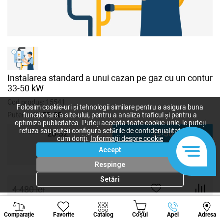
Instalarea standard a unui cazan pe gaz cu un contur
33-50 kW
Cod produs:
15541
Folosim cookie-uri și tehnologii similare pentru a asigura buna
Putere, kW:
33-50
funcționare a site-ului, pentru a analiza traficul și pentru a
optimiza publicitatea. Puteți accepta toate cookie-urile, le puteți
refuza sau puteți configura setările de confidențialitate după
20-32
33-50
cum doriți.
Informații despre cookie
Accept
51-100
Respinge
Setări
4 480
lei
4 000
lei
-
+
Viber
Whatsapp
Tele
Comparație
Favorite
Catalog
Coșul
Apel
Adresa
+373