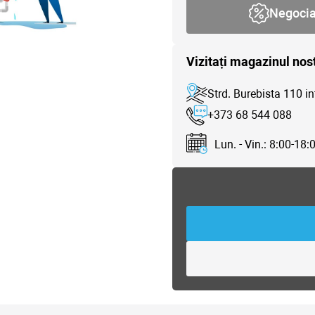
Negoci
Vizitați magazinul nos
Strd. Burebista 110 in
+373 68 544 088
Lun. - Vin.: 8:00-18: