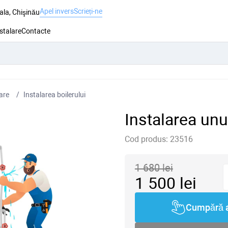
Apel invers
Scrieți-ne
ala, Chişinău
nstalare
Contacte
lare
Instalarea boilerului
Instalarea unu
Cod produs:
23516
1 680
lei
1 500
lei
Cumpără 