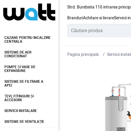
Strd. Burebista 110 intrarea princip
Branduri
Achitare si livrare
Servicii i
CAZANE PENTRU INCALZIRE
CENTRALA
SISTEME DE AER
Pagina principala
Servicii insta
CONDIȚIONAT
POMPE ȘI VASE DE
EXPANSIUNE
SISTEME DE FILTRARE A
APEI
ȚEVI, FITINGURI ȘI
ACCESORII
SERVICII INSTALARE
SISTEME DE VENTILAȚIE