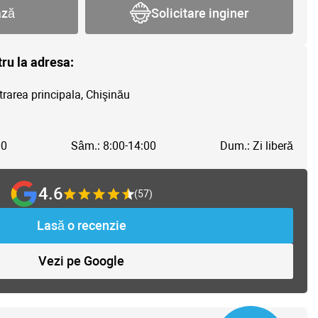
ază
Solicitare inginer
tru la adresa:
trarea principala, Chişinău
00
Sâm.: 8:00-14:00
Dum.: Zi liberă
4.6
(57)
Lasă o recenzie
Vezi pe Google