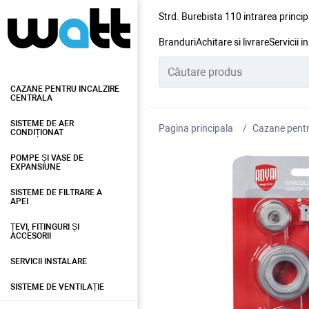
Strd. Burebista 110 intrarea princip
Branduri
Achitare si livrare
Servicii i
CAZANE PENTRU INCALZIRE
CENTRALA
SISTEME DE AER
Pagina principala
Cazane pentru
CONDIȚIONAT
POMPE ȘI VASE DE
EXPANSIUNE
SISTEME DE FILTRARE A
APEI
ȚEVI, FITINGURI ȘI
ACCESORII
SERVICII INSTALARE
SISTEME DE VENTILAȚIE