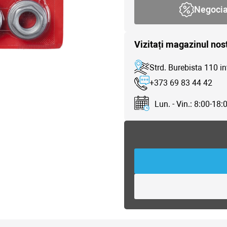
Negoci
Vizitați magazinul nos
Strd. Burebista 110 in
+373 69 83 44 42
Lun. - Vin.: 8:00-18: