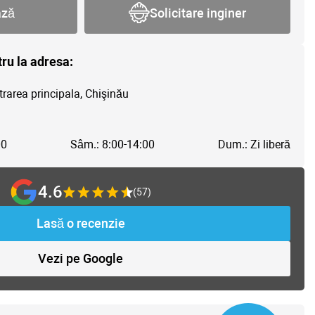
ază
Solicitare inginer
tru la adresa:
trarea principala, Chişinău
00
Sâm.: 8:00-14:00
Dum.: Zi liberă
4.6
(57)
Lasă o recenzie
Vezi pe Google