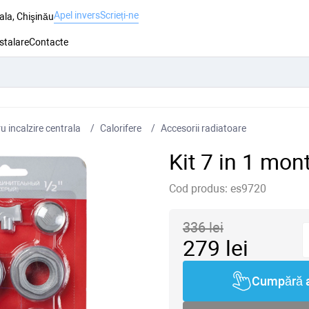
Apel invers
Scrieți-ne
ala, Chişinău
nstalare
Contacte
 incalzire centrala
Сalorifere
Accesorii radiatoare
Kit 7 in 1 mon
Cod produs:
es9720
336
lei
279
lei
Cumpără 