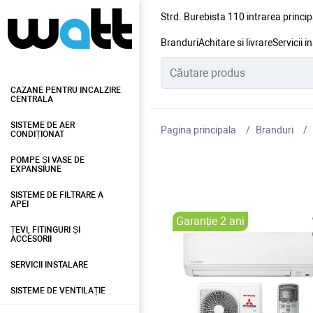
Strd. Burebista 110 intrarea princip
Branduri
Achitare si livrare
Servicii i
CAZANE PENTRU INCALZIRE
CENTRALA
SISTEME DE AER
Pagina principala
Branduri
CONDIȚIONAT
POMPE ȘI VASE DE
EXPANSIUNE
SISTEME DE FILTRARE A
APEI
Garanție 2 ani
ȚEVI, FITINGURI ȘI
ACCESORII
SERVICII INSTALARE
SISTEME DE VENTILAȚIE