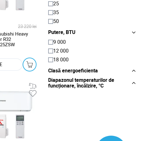
25
35
50
23 220 lei
Putere, BTU
subishi Heavy
r R32
9 000
C25ZSW
12 000
18 000
E
Clasă energoeficienta
Diapazonul temperaturilor de
funcționare, încălzire, °C