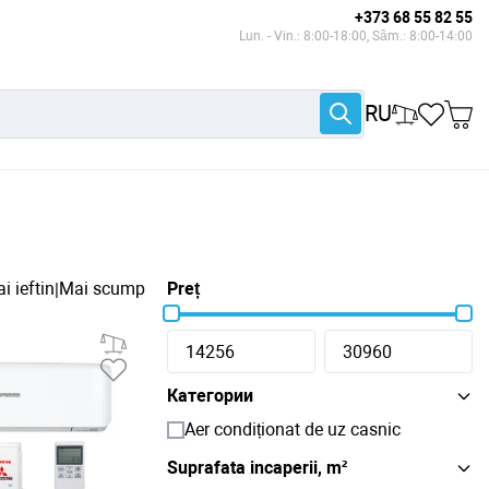
+373 68 55 82 55
Lun. - Vin.: 8:00-18:00, Sâm.: 8:00-14:00
RU
i ieftin
Mai scump
Preț
|
Категории
Aer condiționat de uz casnic
Suprafata incaperii, m²