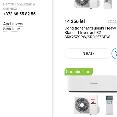
Pentru consultații și
comenzi
+373 68 55 82 55
14 256 lei
17 820
Apel invers
Conditioner Mitsubishi Heavy
Scrieți-ne
Standart Inverter R32
SRK25ZSPW/SRC25ZSPW
ÎN RATE
Garanție 2 ani