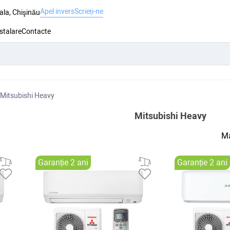
Apel invers
Scrieți-ne
ala, Chişinău
nstalare
Contacte
Mitsubishi Heavy
Mitsubishi Heavy
Ma
Garanție 2 ani
Garanție 2 ani