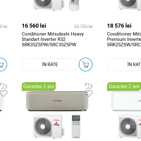
16 560 lei
18 576 lei
 lei
20 700 lei
Conditioner Mitsubishi Heavy
Conditioner Mit
Standart Inverter R32
Premium Inverte
SRK35ZSPW/SRC35ZSPW
SRK25ZSW/SR
ÎN RATE
ÎN RAT
Garanție 2 ani
Garanție 2 ani