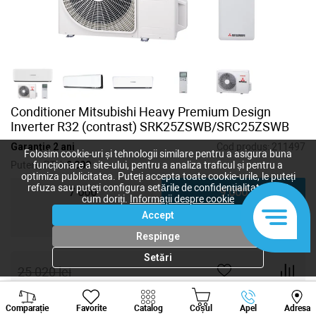
Conditioner Mitsubishi Heavy Premium Design
Inverter R32 (contrast) SRK25ZSWB/SRC25ZSWB
Garanție 2 ani
Cod produs:
211497
Folosim cookie-uri și tehnologii similare pentru a asigura buna
Putere, BTU:
9 000
funcționare a site-ului, pentru a analiza traficul și pentru a
optimiza publicitatea. Puteți accepta toate cookie-urile, le puteți
refuza sau puteți configura setările de confidențialitate după
7 000
9 000
cum doriți.
Informații despre cookie
Accept
12 000
18 000
Respinge
Setări
25 020
lei
20 016
lei
-
+
Viber
Whatsapp
Tele
Comparație
Favorite
Catalog
Coșul
Apel
Adresa
+373