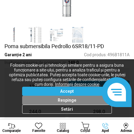
Poma submersibila Pedrollo 6SR18/11-PD
Garanție 2 ani
Cod produs:
496B1811A
Inaltimea maxima de pompare, m:
149,0
Folosim cookie-uri și tehnologii similare pentru a asigura buna
funcționare a site-ului, pentru a analiza traficul și pentru a
54,0
80,0
optimiza publicitatea. Puteți accepta toate cookie-urile, le puteți
refuza sau puteți configura setările de confidențialitate după
cum doriți.
Informații despre cookie
122,0
149,0
Accept
176,0
203,0
Respinge
Setări
244,0
298,0
Viber
Whatsapp
Tele
Comparație
Favorite
Catalog
Coșul
Apel
Adresa
48 248
lei
+373