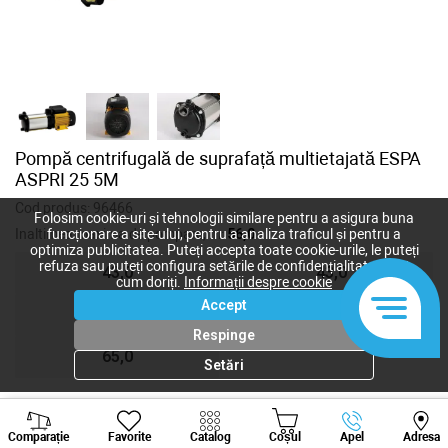
Pompă centrifugală de suprafață multietajată ESPA
ASPRI 25 5M
Cod produs:
96466
Folosim cookie-uri și tehnologii similare pentru a asigura buna
Inaltimea maxima de pompare, m:
56,0
funcționare a site-ului, pentru a analiza traficul și pentru a
optimiza publicitatea. Puteți accepta toate cookie-urile, le puteți
refuza sau puteți configura setările de confidențialitate după
43,0
43,0
cum doriți.
Informații despre cookie
Accept
51,0
56,0
Respinge
65,0
Setări
Viber
Whatsapp
Tele
10 646
lei
Comparație
Favorite
Catalog
Coșul
Apel
Adresa
+373