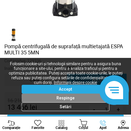
Pompă centrifugală de suprafață multietajată ESPA
MULTI 35 5MN
Cod produs:
129336
Folosim cookie-uri și tehnologii similare pentru a asigura buna
Inaltimea maxima de pompare, m:
65,0
funcționare a site-ului, pentru a analiza traficul și pentru a
optimiza publicitatea. Puteți accepta toate cookie-urile, le puteți
refuza sau puteți configura setările de confidențialitate după
54,0
65,0
cum doriți.
Informații despre cookie
Accept
Respinge
16 218
lei
13 466
lei
Setări
-
+
Cumpără acum
Viber
Whatsapp
Tele
Comparație
Favorite
Catalog
Coșul
Apel
Adresa
+373