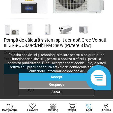
Pompă de căldură sistem split aer-apă Gree Versati
III GRS-CQ8.0Pd/NhH-M 380V (Putere 8 kw)
Cod produs:
16666
Folosim cookie-uri și tehnologii similare pentru a asigura buna
Puterea termica, kW:
8,0
funcționare a site-ului, pentru a analiza traficul și pentru a
optimiza publicitatea. Puteți accepta toate cookie-urile, le puteți
refuza sau puteți configura setările de confidențialitate după
8,0
10,0
cum doriți.
Informații despre cookie
Accept
12,0
14,0
Respinge
16,0
Setări
Viber
Whatsapp
Tele
102 000
lei
Comparație
Favorite
Catalog
Coșul
Apel
Adresa
+373