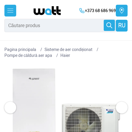
+373 68 686 969
RU
Pagina principala
Sisteme de aer condiționat
Pompe de căldură aer apa
Haier