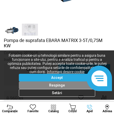
Pompa de suprafata EBARA MATRIX 3-5T/0,75M
KW
Cod produs:
2025618
Folosim cookie-uri și tehnologii similare pentru a asigura buna
Inaltimea maxima de pompare, m:
57,0
funcționare a site-ului, pentru a analiza traficul și pentru a
optimiza publicitatea. Puteți accepta toate cookie-urile, le puteți
refuza sau puteți configura setările de confidențialitate după
45,0
57,0
cum doriți.
Informații despre cookie
Accept
102,0
Respinge
Setări
8 960
lei
7 440
lei
-
+
Viber
Whatsapp
Tele
Comparație
Favorite
Catalog
Coșul
Apel
Adresa
+373