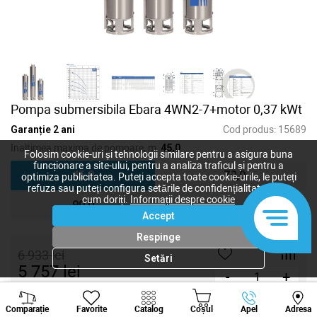
Pompa submersibila Ebara 4WN2-7+motor 0,37 kWt
Garanție 2 ani
Cod produs:
15689
Inaltimea maxima de pompare, m:
45,0
Folosim cookie-uri și tehnologii similare pentru a asigura buna
funcționare a site-ului, pentru a analiza traficul și pentru a
45,0
70,0
optimiza publicitatea. Puteți accepta toate cookie-urile, le puteți
refuza sau puteți configura setările de confidențialitate după
cum doriți.
Informații despre cookie
90,0
Accept
Respinge
6 933
lei
Setări
5 757
lei
-
+
Viber
Whatsapp
Tele
Cumpără acum
Comparație
Favorite
Catalog
Coșul
Apel
Adresa
+373