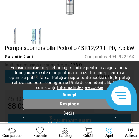
Pompa submersibila Pedrollo 4SR12/29 F-PD, 7.5 kW
Garanție 2 ani
Cod produs:
494L9229AX
Inaltimea maxima de pompare, m:
176,0
Folosim cookie-uri și tehnologii similare pentru a asigura buna
funcționare a site-ului, pentru a analiza traficul și pentru a
176,0
210,0
optimiza publicitatea. Puteți accepta toate cookie-urile, le puteți
refuza sau puteți configura setările de confidențialitate după
cum doriți.
Informații despre cookie
Accept
45 801
lei
Respinge
38 031
lei
-
+
Setări
Cumpără acum
Viber
Whatsapp
Tele
Adaugă în coș
Comparație
Favorite
Catalog
Coșul
Apel
Adresa
+373