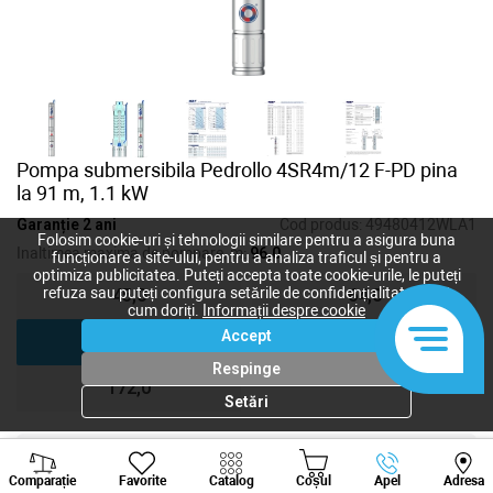
Pompa submersibila Pedrollo 4SR4m/12 F-PD pina
la 91 m, 1.1 kW
Garanție 2 ani
Cod produs:
49480412WLA1
Folosim cookie-uri și tehnologii similare pentru a asigura buna
Inaltimea maxima de pompare, m:
96,0
funcționare a site-ului, pentru a analiza traficul și pentru a
optimiza publicitatea. Puteți accepta toate cookie-urile, le puteți
refuza sau puteți configura setările de confidențialitate după
45,0
64,0
cum doriți.
Informații despre cookie
Accept
96,0
120,0
Respinge
172,0
Setări
Viber
Whatsapp
Tele
14 297
lei
Comparație
Favorite
Catalog
Coșul
Apel
Adresa
11 871
lei
+373