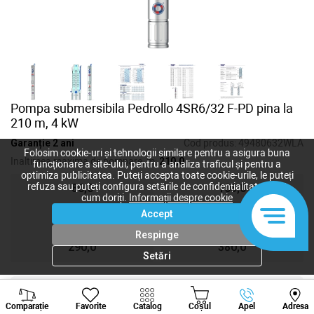
Pompa submersibila Pedrollo 4SR6/32 F-PD pina la
210 m, 4 kW
Garanție 2 ani
Cod produs:
49480632WLA
Folosim cookie-uri și tehnologii similare pentru a asigura buna
Inaltimea maxima de pompare, m:
210,0
funcționare a site-ului, pentru a analiza traficul și pentru a
optimiza publicitatea. Puteți accepta toate cookie-urile, le puteți
refuza sau puteți configura setările de confidențialitate după
86,0
108,0
cum doriți.
Informații despre cookie
Accept
158,0
210,0
Respinge
290,0
380,0
Setări
Viber
Whatsapp
Tele
30 997
lei
Comparație
Favorite
Catalog
Coșul
Apel
Adresa
25 739
lei
+373