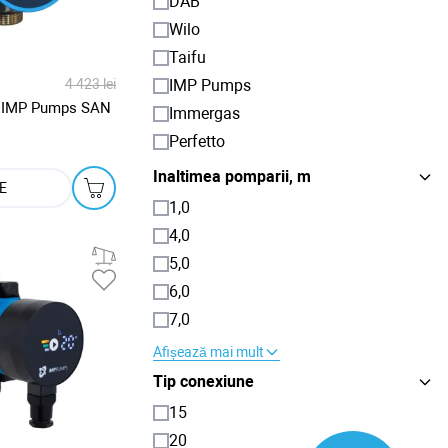
DAB
Wilo
Taifu
IMP Pumps
4 423 lei
a IMP Pumps SAN
Immergas
Perfetto
Inaltimea pomparii, m
E
1,0
4,0
5,0
6,0
7,0
Afișează mai mult
Tip conexiune
15
20