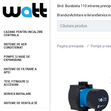
Strd. Burebista 110 intrarea princip
Branduri
Achitare si livrare
Servicii i
CAZANE PENTRU INCALZIRE
CENTRALA
SISTEME DE AER
Pagina principala
Pompe și vas
CONDIȚIONAT
POMPE ȘI VASE DE
EXPANSIUNE
SISTEME DE FILTRARE A
APEI
ȚEVI, FITINGURI ȘI
ACCESORII
SERVICII INSTALARE
SISTEME DE VENTILAȚIE