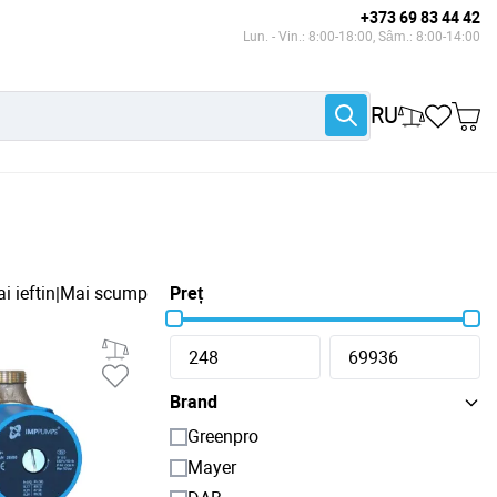
+373 69 83 44 42
Lun. - Vin.: 8:00-18:00, Sâm.: 8:00-14:00
RU
i ieftin
Mai scump
Preț
|
Brand
Greenpro
Mayer