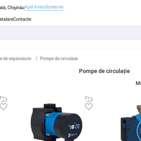
Apel invers
Scrieți-ne
ala, Chişinău
nstalare
Contacte
e de expansiune
Pompe de circulație
Pompe de circulație
Ma