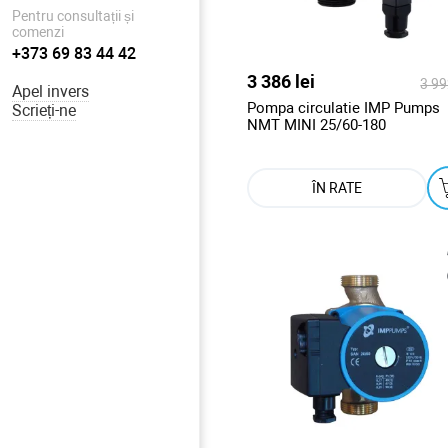
Pentru consultații și
comenzi
+373 69 83 44 42
3 386 lei
3 99
Apel invers
Pompa circulatie IMP Pumps
Scrieți-ne
NMT MINI 25/60-180
ÎN RATE