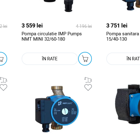
3 559 lei
3 751 lei
2 lei
4 196 lei
Pompa circulatie IMP Pumps
Pompa sanitar
NMT MINI 32/60-180
15/40-130
ÎN RATE
ÎN RAT